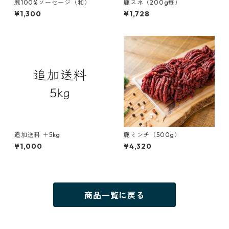
鹿100%ソーセージ（和）
鹿スネ（200g毎）
¥1,300
¥1,728
追加送料 ＋5kg
鹿ミンチ（500g）
¥1,000
¥4,320
商品一覧に戻る